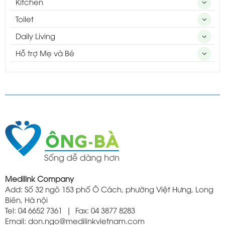
Kitchen
Toilet
Daily Living
Hỗ trợ Mẹ và Bé
Medilink Company
Add: Số 32 ngõ 153 phố Ô Cách, phường Việt Hưng, Long
Biên, Hà nội
Tel: 04 6652 7361 | Fax: 04 3877 8283
Email: don.ngo@medilinkvietnam.com