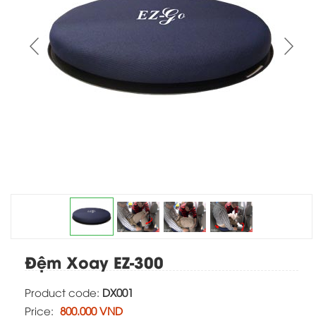
Click on image to view high quality
Đệm Xoay EZ-300
Product code:
DX001
Price:
800.000 VND