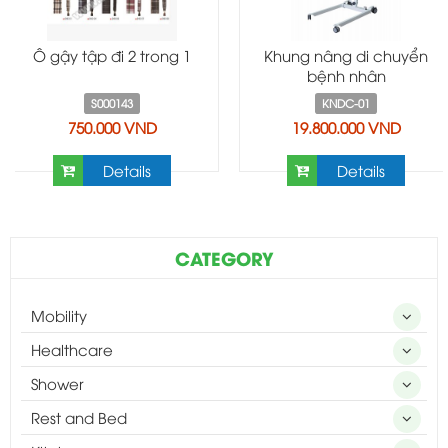
Ô gậy tập đi 2 trong 1
Khung nâng di chuyển
bệnh nhân
S000143
KNDC-01
750.000 VND
19.800.000 VND
Details
Details
CATEGORY
Mobility
Healthcare
Shower
Rest and Bed