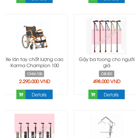
Xe lăn tay chất lượng cao
Gậy ba toong cho người
Karma Champion 100
già
CHM-100
OB 001
2.290.000 VND
498.000 VND
Details
Details