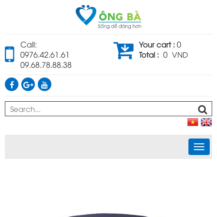
Call:
0
Your cart :
0976.42.61.61
0
Total :
VND
09.68.78.88.38
Togg
navi