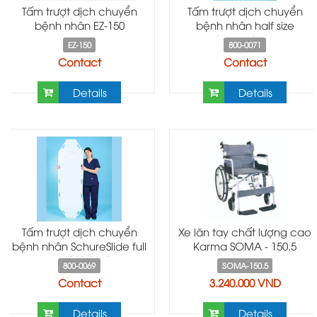
Tấm trượt dịch chuyển
Tấm trượt dịch chuyển
bệnh nhân EZ-150
bệnh nhân half size
SchureSlide
EZ-150
800-0071
Contact
Contact
Details
Details
Tấm trượt dịch chuyển
Xe lăn tay chất lượng cao
bệnh nhân SchureSlide full
Karma SOMA - 150.5
size 800-0069
800-0069
SOMA-150.5
Contact
3.240.000 VND
Details
Details