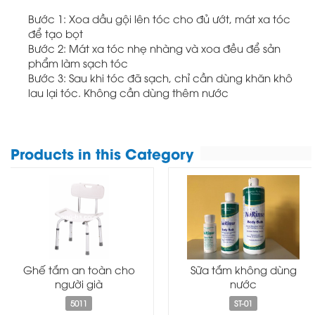
Bước 1: Xoa dầu gội lên tóc cho đủ ướt, mát xa tóc
để tạo bọt
Bước 2: Mát xa tóc nhẹ nhàng và xoa đều để sản
phẩm làm sạch tóc
Bước 3: Sau khi tóc đã sạch, chỉ cần dùng khăn khô
lau lại tóc. Không cần dùng thêm nước
Products in this Category
Ghế tắm an toàn cho
Sữa tắm không dùng
người già
nước
5011
ST-01