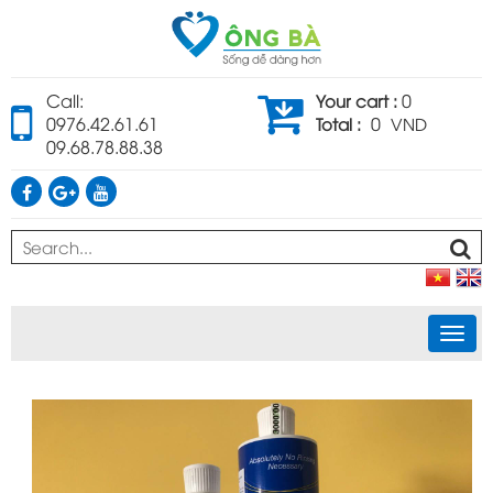
Call:
0
Your cart :
0976.42.61.61
0
Total :
VND
09.68.78.88.38
Togg
navi