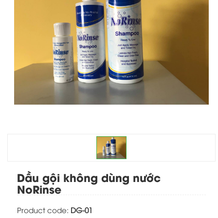
Click on image to view high quality
Dầu gội không dùng nước
NoRinse
Product code:
DG-01