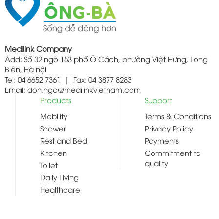
Medilink Company
Add: Số 32 ngõ 153 phố Ô Cách, phường Việt Hưng, Long
Biên, Hà nội
Tel: 04 6652 7361 | Fax: 04 3877 8283
Email: don.ngo@medilinkvietnam.com
Products
Support
Mobility
Terms & Conditions
Shower
Privacy Policy
Rest and Bed
Payments
Kitchen
Commitment to
quality
Toilet
Daily Living
Healthcare