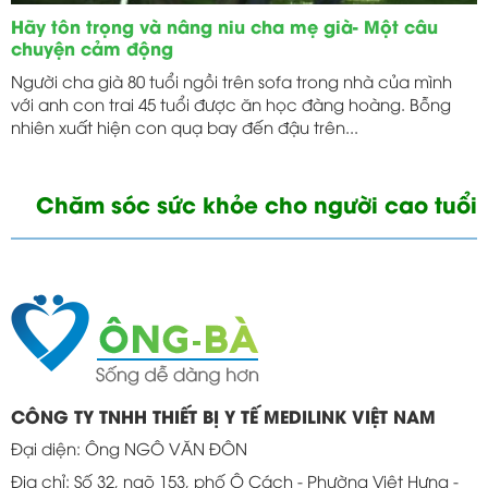
Hãy tôn trọng và nâng niu cha mẹ già- Một câu
chuyện cảm động
Người cha già 80 tuổi ngồi trên sofa trong nhà của mình
với anh con trai 45 tuổi được ăn học đàng hoàng. Bỗng
nhiên xuất hiện con quạ bay đến đậu trên...
Chăm sóc sức khỏe cho người cao tuổi
CÔNG TY TNHH THIẾT BỊ Y TẾ MEDILINK VIỆT NAM
Đại diện: Ông NGÔ VĂN ĐÔN
Địa chỉ: Số 32, ngõ 153, phố Ô Cách - Phường Việt Hưng -