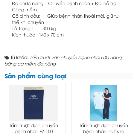
Đa chức năng : Chuyển bệnh nhân + Đai hỗ trợ +
Cáng mềm
Cố định đầu: Giúp bệnh nhân thoải mái, giữ tư
thế khi chuyển
Tải trọng : 300 kg
Kích thước : 140 x 70 cm
Từ khóa:
Tấm trượt vận chuyển bệnh nhân đa năng
,
băng ca mềm đa năng
Sản phẩm cùng loại
Tấm trượt dịch chuyển
Tấm trượt dịch chuyển
bệnh nhân EZ-150
bệnh nhân half size