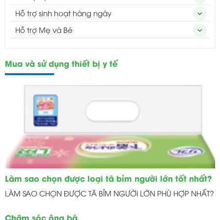
Hỗ trợ sinh hoạt hàng ngày
Hỗ trợ Mẹ và Bé
Mua và sử dụng thiết bị y tế
Làm sao chọn được loại tã bỉm người lớn tốt nhất?
LÀM SAO CHỌN ĐƯỢC TÃ BỈM NGƯỜI LỚN PHÙ HỢP NHẤT?
Chăm sóc ông bà