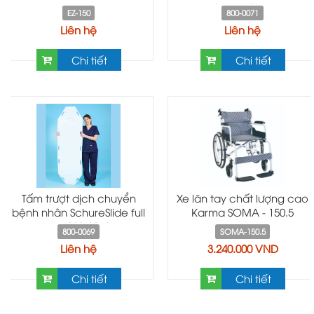
SchureSlide
EZ-150
800-0071
Liên hệ
Liên hệ
Chi tiết
Chi tiết
Tấm trượt dịch chuyển
Xe lăn tay chất lượng cao
bệnh nhân SchureSlide full
Karma SOMA - 150.5
size 800-0069
800-0069
SOMA-150.5
Liên hệ
3.240.000 VND
Chi tiết
Chi tiết