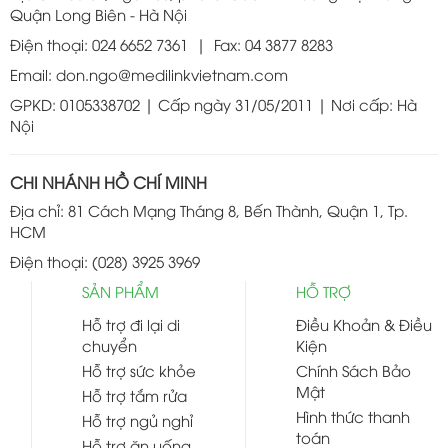
Quận Long Biên - Hà Nội
Điện thoại: 024 6652 7361 | Fax: 04 3877 8283
Email: don.ngo@medilinkvietnam.com
GPKD: 0105338702 | Cấp ngày 31/05/2011 | Nơi cấp: Hà
Nội
CHI NHÁNH HỒ CHÍ MINH
Địa chỉ: 81 Cách Mạng Tháng 8, Bến Thành, Quận 1, Tp.
HCM
Điện thoại: (028) 3925 3969
SẢN PHẨM
HỖ TRỢ
Hỗ trợ đi lại di
Điều Khoản & Điều
chuyển
Kiện
Hỗ trợ sức khỏe
Chính Sách Bảo
Mật
Hỗ trợ tắm rửa
Hình thức thanh
Hỗ trợ ngủ nghỉ
toán
Hỗ trợ ăn uống