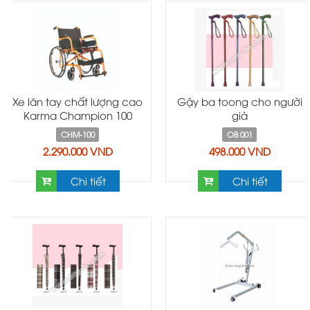
Xe lăn tay chất lượng cao
Gậy ba toong cho người
Karma Champion 100
già
CHM-100
OB 001
2.290.000 VND
498.000 VND
Chi tiết
Chi tiết