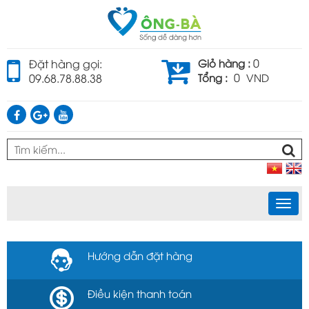
0
Đặt hàng gọi:
Giỏ hàng :
0
09.68.78.88.38
Tổng :
VND
Togg
navi
Hướng dẫn đặt hàng
Điều kiện thanh toán