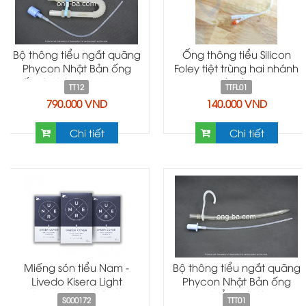
Bộ thông tiểu ngắt quãng
Ống thông tiểu Silicon
Phycon Nhật Bản ống
Foley tiệt trùng hai nhánh
gấp -Self Catheterization
có bóng
TT12
TTFL01
790.000 VND
140.000 VND
Chi tiết
Chi tiết
Miếng són tiểu Nam -
Bộ thông tiểu ngắt quãng
Livedo Kisera Light
Phycon Nhật Bản ống
Incontinence Pad
thẳng -Self
S000172
TTT01