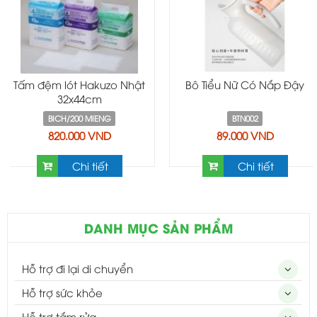
Tấm đệm lót Hakuzo Nhật
Bô Tiểu Nữ Có Nắp Đậy
32x44cm
BICH/200 MIENG
BTN002
820.000 VND
89.000 VND
Chi tiết
Chi tiết
DANH MỤC SẢN PHẨM
Hỗ trợ đi lại di chuyển
Hỗ trợ sức khỏe
Hỗ trợ tắm rửa