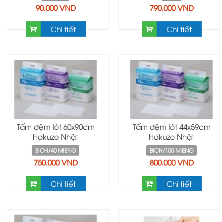
Catheterization
90.000 VND
790.000 VND
Chi tiết
Chi tiết
Tấm đệm lót 60x90cm
Tấm đệm lót 44x59cm
Hakuzo Nhật
Hakuzo Nhật
BICH/40 MIENG
BICH/100 MIENG
750.000 VND
800.000 VND
Chi tiết
Chi tiết