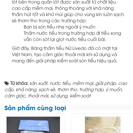
lót bên trong quần lót được sản xuất từ chất liệu
cao cấp mềm mại, thông thoáng với khả năng
thấm hút tốt và khử mùi giúp cho vùng kín luôn sạch
sẽ thơm tho trong các trường hợp:
Bạn bị són tiểu nhẹ ngoài ý muốn
Thấm nước tiểu trong trường hợp đi tiểu xong
vẫn còn sót lại giọt nước tiểu cuối bãi.
Giờ đây, Băng thấm tiểu Nữ Livedo đã có mặt tại
Việt Nam, tạo cảm giác thoải mái khi sử dụng và
mang đến giải pháp kiểm soát són tiểu hiệu quả.
Từ khóa:
sản xuất
,
nước tiểu
,
mềm mại
,
giải pháp
,
cao
cấp
,
khả năng
,
sạch sẽ
,
thơm tho
,
trường hợp
,
ý muốn
,
cảm giác
,
thoải mái
,
sử dụng
,
kiểm soát
Sản phẩm cùng loại