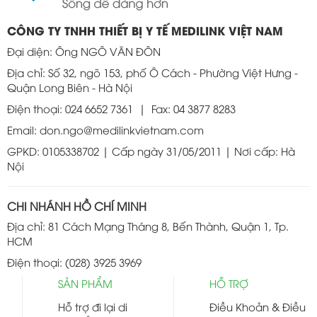
CÔNG TY TNHH THIẾT BỊ Y TẾ MEDILINK VIỆT NAM
Đại diện: Ông NGÔ VĂN ĐÔN
Địa chỉ: Số 32, ngõ 153, phố Ô Cách - Phường Việt Hưng -
Quận Long Biên - Hà Nội
Điện thoại: 024 6652 7361 | Fax: 04 3877 8283
Email: don.ngo@medilinkvietnam.com
GPKD: 0105338702 | Cấp ngày 31/05/2011 | Nơi cấp: Hà
Nội
CHI NHÁNH HỒ CHÍ MINH
Địa chỉ: 81 Cách Mạng Tháng 8, Bến Thành, Quận 1, Tp.
HCM
Điện thoại: (028) 3925 3969
SẢN PHẨM
HỖ TRỢ
Hỗ trợ đi lại di
Điều Khoản & Điều