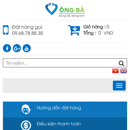
0
Đặt hàng gọi:
Giỏ hàng :
0
09.68.78.88.38
Tổng :
VND
Togg
navi
Hướng dẫn đặt hàng
Điều kiện thanh toán