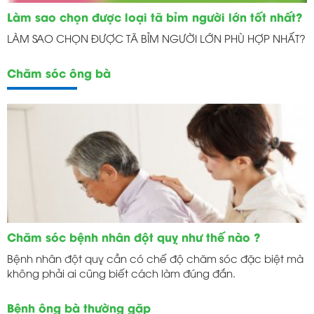
Làm sao chọn được loại tã bỉm người lớn tốt nhất?
LÀM SAO CHỌN ĐƯỢC TÃ BỈM NGƯỜI LỚN PHÙ HỢP NHẤT?
Chăm sóc ông bà
Chăm sóc bệnh nhân đột quỵ như thế nào ?
Bệnh nhân đột quỵ cần có chế độ chăm sóc đặc biệt mà
không phải ai cũng biết cách làm đúng đắn.
Bệnh ông bà thường gặp