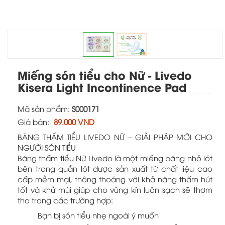
Nhấn chuột vào hình để xem rõ
Miếng són tiểu cho Nữ - Livedo
Kisera Light Incontinence Pad
Mã sản phẩm:
S000171
Giá bán:
89.000 VND
BĂNG THẤM TIỂU LIVEDO NỮ – GIẢI PHÁP MỚI CHO
NGƯỜI SÓN TIỂU
Băng thấm tiểu Nữ Livedo là một miếng băng nhỏ lót
bên trong quần lót được sản xuất từ chất liệu cao
cấp mềm mại, thông thoáng với khả năng thấm hút
tốt và khử mùi giúp cho vùng kín luôn sạch sẽ thơm
tho trong các trường hợp:
Bạn bị són tiểu nhẹ ngoài ý muốn