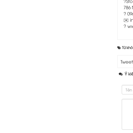
?Sto
786
? 09
✉️ i
?
ww
Từ khó
Tweet
Ý ki