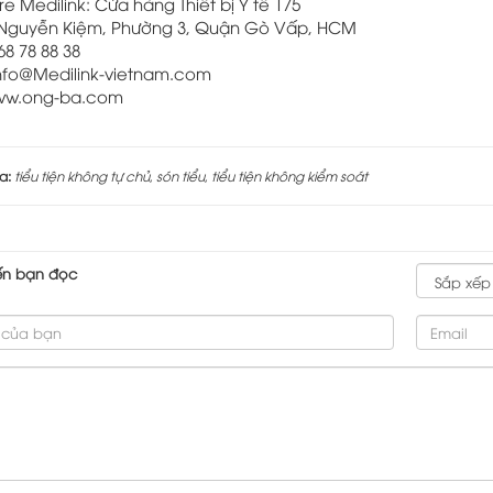
re Medilink: Cửa hàng Thiết bị Y tế 175
 Nguyễn Kiệm, Phường 3, Quận Gò Vấp, HCM
68 78 88 38
nfo@Medilink-vietnam.com
w.ong-ba.com
a:
tiểu tiện không tự chủ
,
són tiểu
,
tiểu tiện không kiểm soát
ến bạn đọc