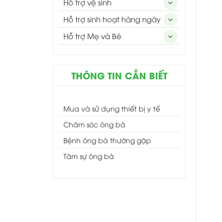
Hỗ trợ vệ sinh
Hỗ trợ sinh hoạt hàng ngày
Hỗ trợ Mẹ và Bé
THÔNG TIN CẦN BIẾT
Mua và sử dụng thiết bị y tế
Chăm sóc ông bà
Bệnh ông bà thường gặp
Tâm sự ông bà