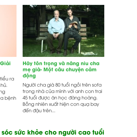
 Giải
Hãy tôn trọng và nâng niu cha
mẹ già- Một câu chuyện cảm
động
tiểu ra
Người cha già 80 tuổi ngồi trên sofa
chủ.
trong nhà của mình với anh con trai
ông
45 tuổi được ăn học đàng hoàng.
ủa bệnh
Bỗng nhiên xuất hiện con quạ bay
đến đậu trên...
sóc sức khỏe cho người cao tuổi