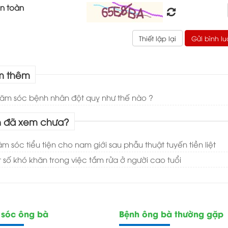
n toàn
m thêm
ăm sóc bệnh nhân đột quỵ như thế nào ?
 đã xem chưa?
m sóc tiểu tiện cho nam giới sau phẫu thuật tuyến tiền liệt
 số khó khăn trong việc tắm rửa ở người cao tuổi
sóc ông bà
Bệnh ông bà thường gặp