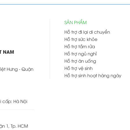
SẢN PHẨM
Hỗ trợ đi lại di chuyển
Hỗ trợ sức khỏe
Hỗ trợ tắm rửa
ỆT NAM
Hỗ trợ ngủ nghỉ
Hỗ trợ ăn uống
Hỗ trợ vệ sinh
Việt Hưng - Quận
Hỗ trợ sinh hoạt hàng ngày
i cấp: Hà Nội
ận 1, Tp. HCM