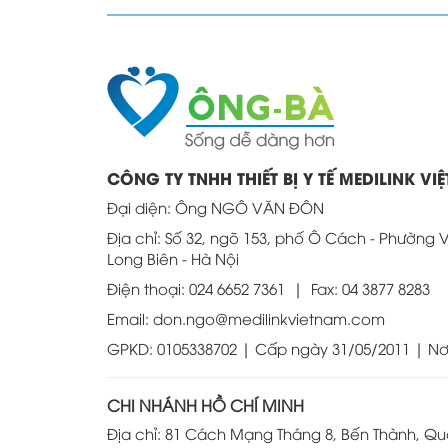
CÔNG TY TNHH THIẾT BỊ Y TẾ MEDILINK VI
Đại diện: Ông NGÔ VĂN ĐÔN
Địa chỉ: Số 32, ngõ 153, phố Ô Cách - Phường 
Long Biên - Hà Nội
Điện thoại: 024 6652 7361 | Fax: 04 3877 8283
Email: don.ngo@medilinkvietnam.com
GPKD: 0105338702 | Cấp ngày 31/05/2011 | Nơ
CHI NHÁNH HỒ CHÍ MINH
Địa chỉ: 81 Cách Mạng Tháng 8, Bến Thành, Qu