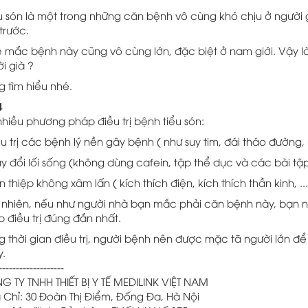
u són là một trong những căn bệnh vô cùng khó chịu ở người
trước.
lệ mắc bệnh này cũng vô cùng lớn, đặc biệt ở nam giới. Vậy 
i già ?
 tìm hiểu nhé.
⬇
hiều phương pháp điều trị bệnh tiểu són:
u trị các bệnh lý nền gây bệnh ( như suy tim, đái tháo đường, rố
y đổi lối sống (không dùng cafein, tập thể dục và các bài tập 
 thiệp không xâm lấn ( kích thích điện, kích thích thần kinh, ...
y nhiên, nếu như người nhà bạn mắc phải căn bệnh này, bạn 
 điều trị đúng đắn nhất.
g thời gian điều trị, người bệnh nên được mặc tã người lớn 
.
-------------------
 TY TNHH THIẾT BỊ Y TẾ MEDILINK VIỆT NAM ️
 Chỉ: 30 Đoàn Thị Điểm, Đống Đa, Hà Nội