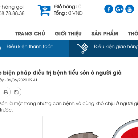
0
 hàng gọi:
Giỏ hàng :
0
68.78.88.38
Tổng :
VND
TRANG CHỦ
GIỚI THIỆU
SẢN PHẨM
THÔ
Điều kiện thanh toán
Điều kiện giao hàn
 biện pháp điều trị bệnh tiểu són ở người già
ảy - 06/06/2020 09:41
 són là một trong những căn bệnh vô cùng khó chịu ở người 
trước.