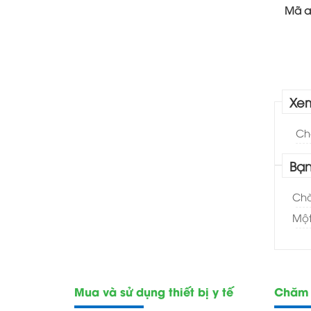
Mã a
Xe
Ch
Bạn
Chă
Một
Mua và sử dụng thiết bị y tế
Chăm 