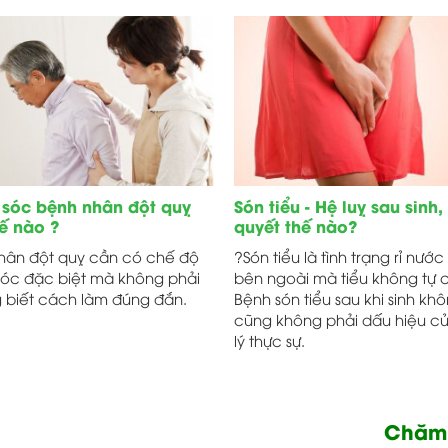
sóc bệnh nhân đột quỵ
Són tiểu - Hệ luỵ sau sinh,
ế nào ?
quyết thế nào?
hân đột quỵ cần có chế độ
?Són tiểu là tình trạng rỉ nước 
óc đặc biệt mà không phải
bên ngoài mà tiểu không tự 
g biết cách làm đúng đắn.
Bệnh són tiểu sau khi sinh kh
cũng không phải dấu hiệu c
lý thực sự.
Chăm 