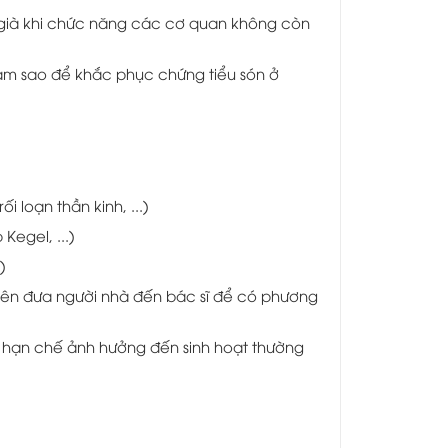
 già khi chức năng các cơ quan không còn
làm sao để khắc phục chứng tiểu són ở
i loạn thần kinh, ...)
Kegel, ...)
)
nên đưa người nhà đến bác sĩ để có phương
để hạn chế ảnh hưởng đến sinh hoạt thường