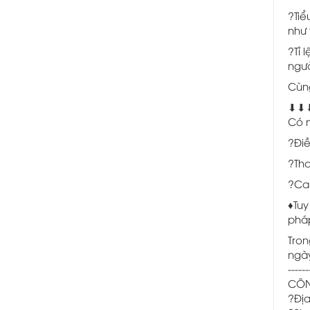
?Tiể
như 
?Tỉ 
ngườ
Cùng
⬇⬇
Có n
?Điề
?Tha
?Can
♦️Tu
pháp
Tron
ngày
------
CÔNG
?Địa