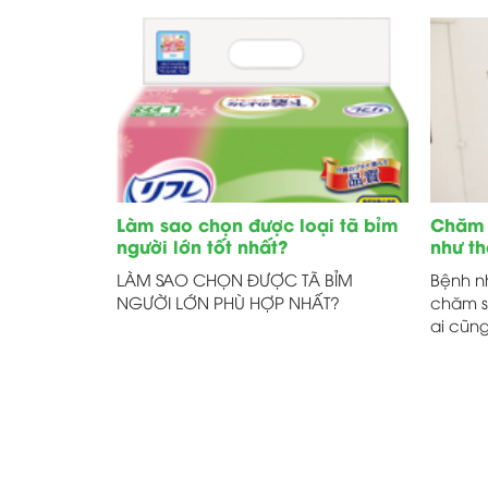
Làm sao chọn được loại tã bỉm
Chăm 
người lớn tốt nhất?
như th
LÀM SAO CHỌN ĐƯỢC TÃ BỈM
Bệnh n
NGƯỜI LỚN PHÙ HỢP NHẤT?
chăm s
ai cũn